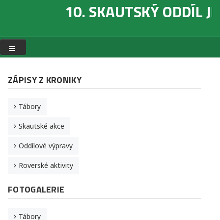
10. SKAUTSKÝ ODDÍL J
DOMŮ
CO JE TO SKAUTING
ZÁPISY Z KRONIKY
O NAŠEM ODDÍLU
Tábory
HISTORIE ODDÍLU
Skautské akce
KONTAKT NA VEDOUCÍ
ZAJÍMAVÉ ODKAZY
Oddílové výpravy
Roverské aktivity
FOTOGALERIE
Tábory