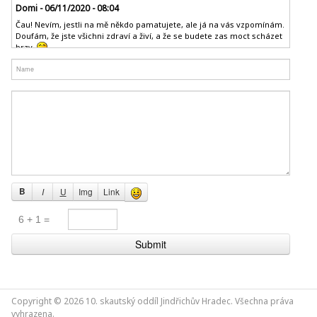
Domi - 06/11/2020 - 08:04
Čau! Nevím, jestli na mě někdo pamatujete, ale já na vás vzpomínám.
Doufám, že jste všichni zdraví a živí, a že se budete zas moct scházet
brzy.
Joel - 29/07/2020 - 13:33
Fotky z tábora jsou nahrané v galerii, "spoluautorem" části fotek je
Kuba Š.
Joel - 01/08/2019 - 13:38
Fotky z letošního tábora najdete v galeii
Joel - 16/08/2018 - 06:49
Fotky z tábora jsou nahrané v galerii
.
B
U
Img
Link
I
Copyright © 2026 10. skautský oddíl Jindřichův Hradec. Všechna práva
vyhrazena.